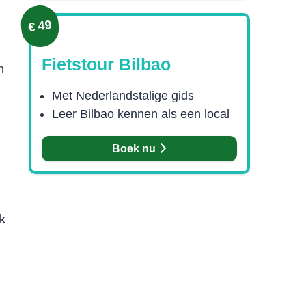
€ 49
Fietstour Bilbao
n
Met Nederlandstalige gids
Leer Bilbao kennen als een local
Boek nu
k