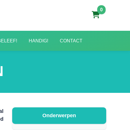
0
BELEEF!
HANDIG!
CONTACT
N
al
Onderwerpen
ed