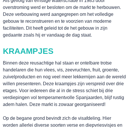
Als gevolg van ernstige waterschade in 1983 door
overstroming werd er besloten om de markt te herbouwen.
Deze verbouwing werd aangegrepen om het volledige
gebouw te reconstrueren en te voorzien van moderne
faciliteiten. Dit heeft geleid tot de het gebouw in zijn
gedaante zoals hij er vandaag de dag staat.
KRAAMPJES
SNUIF CULTUUR!
Binnen deze reusachtige hal staan er ontelbare trotse
handelaren die hun vlees, vis, zeevruchten, fruit, groente,
zuivelproducten en nog veel meer lekkernijen aan de wereld
willen presenteren. Deze kraampjes zijn verspreid over drie
etages. Voor iedereen die al in de stress schiet bij drie
verdiepingen vol temperamentvolle Spanjaarden, blijf rustig
adem halen. Deze markt is zowaar georganiseerd!
Op de begane grond bevindt zich de visafdeling. Hier
worden allerlei diverse soorten verse en diepvriesvisjes en