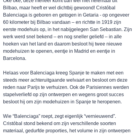
Oke oke, deze meneer komt dan wel niet helemaal uit
Bilbao, maar heeft er wel dichtbij gewoond! Cristóbal
Balenciaga is geboren en getogen in Getaria - op ongeveer
60 kilometer bij Bilbao vandaan – en richtte in 1919 zijn
eerste modehuis op, in het nabijgelegen San Sebastian. Zijn
werk werd snel bekend – en nog sneller geliefd – in alle
hoeken van het land en daarom besloot hij twee nieuwe
modehuizen te openen, eentje in Madrid en eentje in
Barcelona.
Helaas voor Balenciaga kreeg Spanje te maken met een
steeds meer achteruitgaande welvaart en besloot om deze
reden naar Parijs te verhuizen. Ook de Parisiennes werden
stapelverliefd op zijn ontwerpen en wegens groot succes
besloot hij om zijn modehuizen in Spanje te heropenen.
Wie “Balenciaga” roept, zegt eigenlijk “vernieuwend”.
Cristóbal stond bekend om zijn verschillende soorten
materiaal, gedurfde proporties, het volume in zijn ontwerpen
GA UIT!